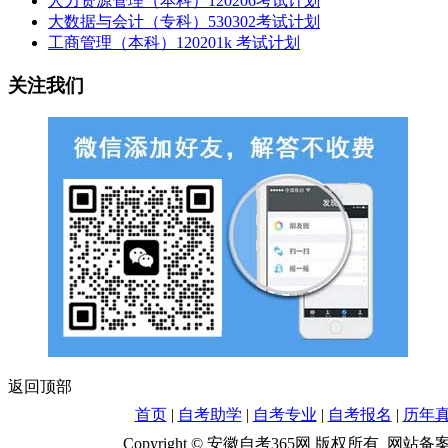
人力资源管理（本科）120206考试计划
大数据与会计（专科）530302考试计划
工商管理（本科）120201k 考试计划
关注我们
返回顶部
首页
|
自考助学
|
自考专业
|
自考报名
|
历年
Copyright © 安徽自考365网 版权所有 网站