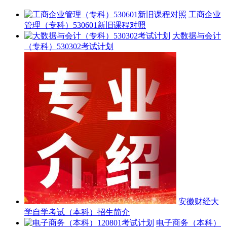
工商企业
管理（专科）530601新旧课程对照
大数据与会计
（专科）530302考试计划
安徽财经大
学自学考试（本科）招生简介
电子商务（本科）