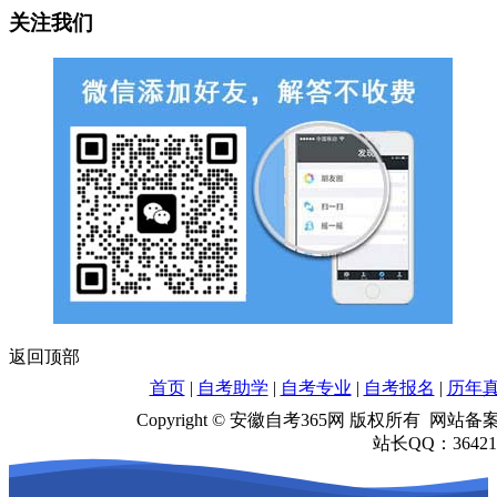
关注我们
返回顶部
首页
|
自考助学
|
自考专业
|
自考报名
|
历年
Copyright © 安徽自考365网 版权所有 网站
站长QQ：364218